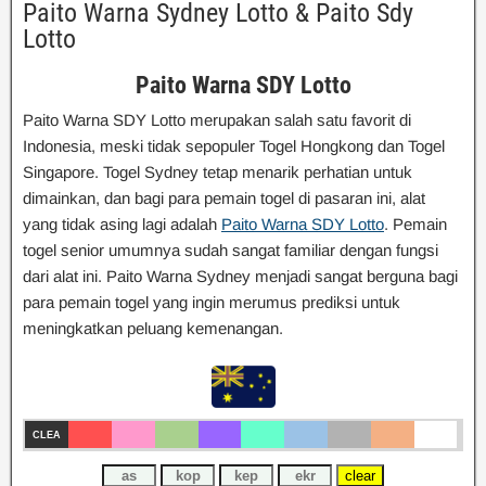
Paito Warna Sydney Lotto & Paito Sdy
Lotto
Paito Warna SDY Lotto
Paito Warna SDY Lotto merupakan salah satu favorit di
Indonesia, meski tidak sepopuler Togel Hongkong dan Togel
Singapore. Togel Sydney tetap menarik perhatian untuk
dimainkan, dan bagi para pemain togel di pasaran ini, alat
yang tidak asing lagi adalah
Paito Warna SDY Lotto
. Pemain
togel senior umumnya sudah sangat familiar dengan fungsi
dari alat ini. Paito Warna Sydney menjadi sangat berguna bagi
para pemain togel yang ingin merumus prediksi untuk
meningkatkan peluang kemenangan.
CLEA
R